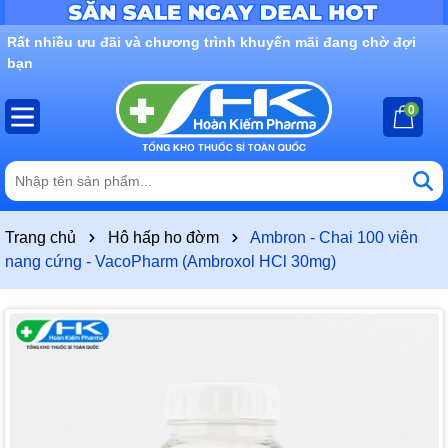
Rất nhiều ưu đãi và chương trình khuyến mãi đang chờ đợi
bạn
0
Trang chủ
Hô hấp ho đờm
Ambron - Chai 100 viên
nang cứng - VacoPharm (Ambroxol HCl 30mg)