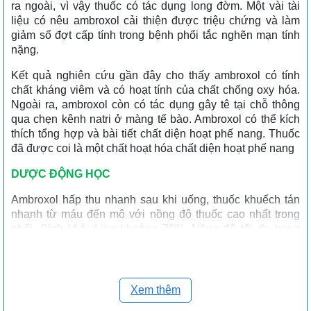
ra ngoài, vì vậy thuốc có tác dụng long đờm. Một vài tài
liệu có nêu ambroxol cải thiện được triệu chứng và làm
giảm số đợt cấp tính trong bệnh phổi tắc nghẽn mạn tính
nặng.
Kết quả nghiên cứu gần đây cho thấy ambroxol có tính
chất kháng viêm và có hoạt tính của chất chống oxy hóa.
Ngoài ra, ambroxol còn có tác dụng gây tê tại chỗ thông
qua chẹn kênh natri ở màng tế bào. Ambroxol có thể kích
thích tổng hợp và bài tiết chất diện hoạt phế nang. Thuốc
đã được coi là một chất hoạt hóa chất diện hoạt phế nang
DƯỢC ĐỘNG HỌC
Ambroxol hấp thu nhanh sau khi uống, thuốc khuếch tán
nhanh từ máu đến mô với nồng độ thuốc cao nhất trong
phổi. Sinh khả dụng khoảng 70%. Nồng độ tối đa trong
huyết tương đạt được trong vòng 0,5 - 3giờ sau khi dùng
thuốc. Với liều điều trị, thuốc liên kết với protein huyết
tương xấp xỉ 90%. Nửa đời trong huyết tương từ 7 - 12
giờ. Ambroxol được chuyển hóa chủ yếu ở gan. Thuốc bài
Xem thêm
tiết qua thận khoảng 83%.