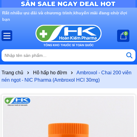
Rất nhiều ưu đãi và chương trình khuyến mãi đang chờ đợi
bạn
0
Trang chủ
Hô hấp ho đờm
Ambroxol - Chai 200 viên
nén ngọt - NIC Pharma (Ambroxol HCl 30mg)