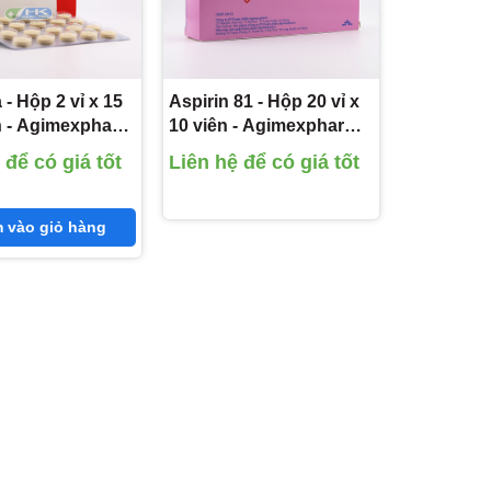
- Hộp 2 vỉ x 15
Aspirin 81 - Hộp 20 vỉ x
n - Agimexpharm
10 viên - Agimexpharm
dopa 250 mg)
(Acid acetylsalicylic
 để có giá tốt
Liên hệ để có giá tốt
81mg)
 vào giỏ hàng