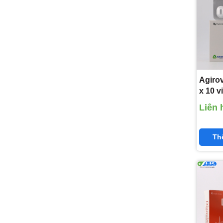
Agirov
x 10 vi
Agime
Liên 
10 mg
Th