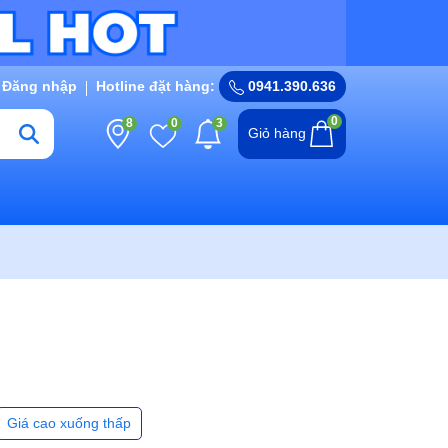
Đăng nhập
Hotline đặt hàng:
0941.390.636
0
8
0
3
Giỏ hàng
Giá cao xuống thấp