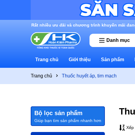
Rất nhiều ưu đãi và chương trình khuyến mãi đan
Danh mục
Trang chủ
Giới thiệu
Sản phẩm
Trang chủ
Thuốc huyết áp, tim mạch
Thu
Bộ lọc sản phẩm
Giúp bạn tìm sản phẩm nhanh hơn
Xếp 