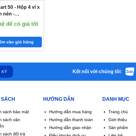
art 50 - Hộp 4 vỉ x
n nén -
xpharm (Losartan
hệ để có giá tốt
0 mg)
êm vào giỏ hàng
Kết nối với chúng tôi:
 KÝ
 SÁCH
HƯỚNG DẪN
DANH MỤC
h sách bảo mật
Hướng dẫn mua hàng
Trang chủ
h sách vận
Hướng dẫn thanh toán
Giới thiệu
ển
Hướng dẫn giao nhận
Sản phẩm
 sách đổi trả
Điều khoản dịch vụ
Liên hệ