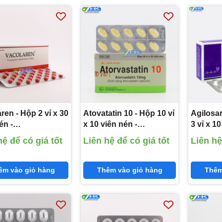
ren - Hộp 2 vỉ x 30
Atovatatin 10 - Hộp 10 vỉ
Agilosar
én -
x 10 viên nén -
3 vỉ x 10
harm(Trimetazidin
KhaPharco
Agimex
hệ để có giá tốt
Liên hệ để có giá tốt
Liên hệ
oclorid 20mg)
Pharm(Atorvastatin
kali 100
10mg)
Hydrocl
25mg)
êm vào giỏ hàng
Thêm vào giỏ hàng
Thêm