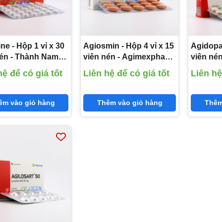
ne - Hộp 1 vỉ x 30
Agiosmin - Hộp 4 vỉ x 15
Agidopa 
nén - Thành Nam
viên nén - Agimexpharm
viên né
a (Digoxin
(Diosmin 450 mg;
(Methyl
hệ để có giá tốt
Liên hệ để có giá tốt
Liên hệ
g)
Hesperidin 50 mg)
êm vào giỏ hàng
Thêm vào giỏ hàng
Thêm