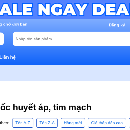
g chờ đợi bạn
Đăng ký
Liên hệ
ốc huyết áp, tim mạch
Tên A-Z
Tên Z-A
Hàng mới
Giá thấp đến cao
theo: