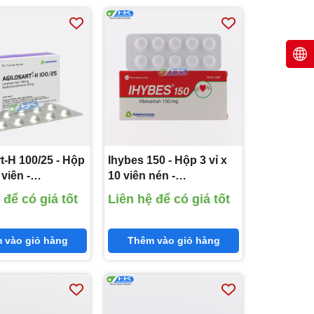
t-H 100/25 - Hộp
Ihybes 150 - Hộp 3 vỉ x
 viên -
10 viên nén -
pharm(Losartan
Agimexpharm(Irbesartan
 để có giá tốt
Liên hệ để có giá tốt
mg;
150mg)
orothiazid
 vào giỏ hàng
Thêm vào giỏ hàng