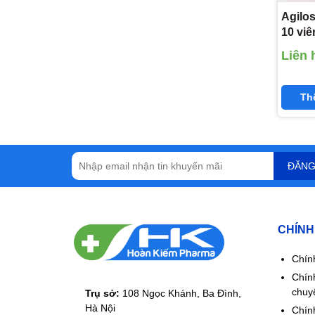
Agilos
10 viê
Agime
Liên 
kali 5
Th
ĐĂNG
CHÍNH
Chín
Chín
chuy
Trụ sở:
108 Ngọc Khánh, Ba Đình,
Hà Nội
Chính