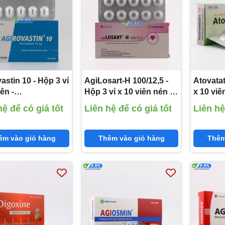
astin 10 - Hộp 3 vỉ
AgiLosart-H 100/12,5 -
Atovatat
ên -
Hộp 3 vỉ x 10 viên nén -
x 10 viê
xpharm(Rosuvastatin
Agimexpharm(Losartan
KhaPha
hệ để có giá tốt
Liên hệ để có giá tốt
Liên hệ
)
kali 100 mg;
(Atorvas
Hydroclorothiazid 12,5
mg)
êm vào giỏ hàng
Thêm vào giỏ hàng
Thêm