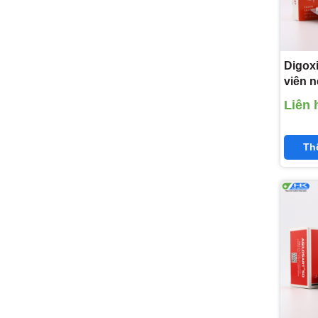
Digoxi
viên 
Pharm
Liên 
0,25m
Th