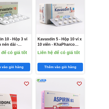
in 10 - Hộp 3 vỉ
Kavasdin 5 - Hộp 10 vỉ x
n nén dài -
10 viên - KhaPharco
rco Pharm
Pharm (Amlodipine
 để có giá tốt
Liên hệ để có giá tốt
tatin 10mg)
5mg)
 vào giỏ hàng
Thêm vào giỏ hàng