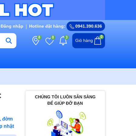
Đăng nhập
Hotline đặt hàng:
0941.390.636
0
8
0
3
Giỏ hàng
C
CHÚNG TÔI LUÔN SẴN SÀNG
ĐỂ GIÚP ĐỠ BẠN
, đờm
p nhật