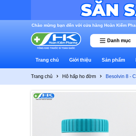
Rất nhiều ưu đãi và chương trình khuyến mãi đan
Danh mục
Trang chủ
Giới thiệu
Sản phẩm
Trang chủ
Hô hấp ho đờm
Besolvin 8 - 