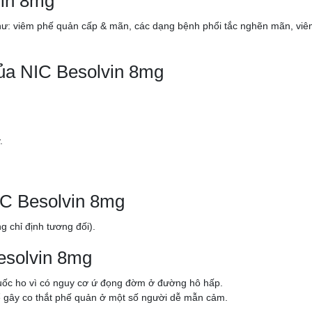
vin 8mg
hư: viêm phế quản cấp & mãn, các dạng bệnh phổi tắc nghẽn mãn, viê
của NIC Besolvin 8mg
.
IC Besolvin 8mg
 chỉ định tương đối).
Besolvin 8mg
huốc ho vì có nguy cơ ứ đọng đờm ở đường hô hấp.
ể gây co thắt phế quản ở một số người dễ mẫn cảm.