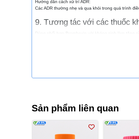
Hướng dẫn cách xử trí ADR:
Các ADR thường nhẹ và qua khỏi trong quá trình điều
9. Tương tác với các thuốc k
Dùng phối hợp Bromhexin với kháng sinh làm tăng 
sinh trong điều trị nhiễm khuẩn hô hấp.
Tránh kết hợp với các thuốc chống ho hoặc thuốc giả
10. Dược lý
Dược lực học:
Bromhexin hydroclorid là chất điều hòa và tiêu nhầ
mucopolysaccharid acid nên thuốc làm đàm lỏng hơ
quản thoát ra ngoài có hiệu quả.
Cơ chế tác dụng:
Bromhexine là một dẫn xuất tổng hợp từ hoạt chất t
Sản phẩm liên quan
Về mặt tiền lâm sàng, bromhexine được nhận thấy là
chất nhầy bằng cách làm giảm độ quánh của chất nh
mao).
Trong các thử nghiệm lâm sàng, bromhexine cho thấy
giúp thuận lợi việc khạc đờm và ho dễ dàng.