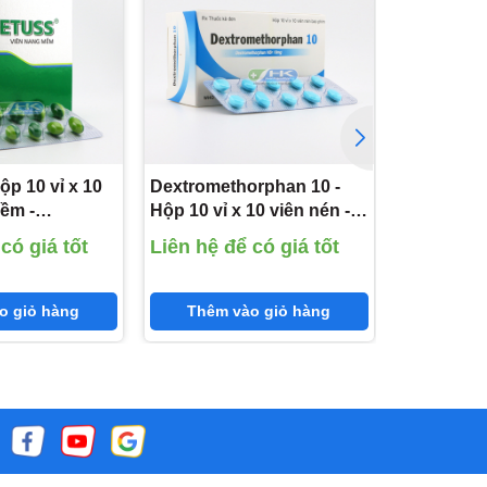
quản –
in
ộp 10 vỉ x 10
Dextromethorphan 10 -
Dextromet
ềm -
Hộp 10 vỉ x 10 viên nén -
200 viên 
Guaifenesin
Thành Nam Pharma
Pharma
ỗ trợ
có giá tốt
Liên hệ để có giá tốt
Liên hệ đ
izin 2HCl
(Dextromethorphan HBr
(Dextrome
omethorphan
15mg)
15mg)
o giỏ hàng
Thêm vào giỏ hàng
Thêm 