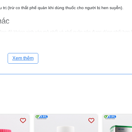
 trị (trừ co thắt phế quản khi dùng thuốc cho người bị hen suyễn).
hác
nồng độ kháng sinh vào mô phổi và phế quản nên được dùng phối hợp
m tiết dịch phế quản kiểu atropin.
Xem thêm
y đường hô hấp. Do hoạt hóa sự tổng hợp sialomucin và phá vỡ các sợi
n và ít quánh hơn. Thuốc làm long đàm dễ dàng hơn, nên làm đàm từ 
hảo dược vasicine.
m tăng tỷ lệ tiết thanh dịch phế quản. Bromhexine làm tăng sự vận ch
ầy và hoạt họá biểu mô có nhung mao (độ thanh lọc chất nhầy của n
 có tác dụng phân hủy chất tiết và vận chuyển chất tiết ở đường phế