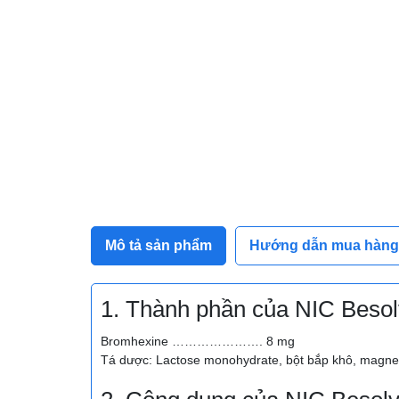
Mô tả sản phẩm
Hướng dẫn mua hàng
1. Thành phần của NIC Beso
Bromhexine …………………. 8 mg
Tá dược: Lactose monohydrate, bột bắp khô, magne