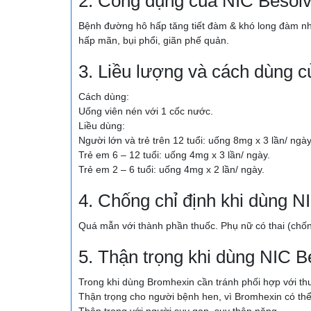
2. Công dụng của NIC Besol
Bệnh đường hô hấp tăng tiết đàm & khó long đàm n
hấp mãn, bụi phổi, giãn phế quản.
3. Liều lượng và cách dùng 
Cách dùng:
Uống viên nén với 1 cốc nước.
Liều dùng:
Người lớn và trẻ trên 12 tuổi: uống 8mg x 3 lần/ ngày
Trẻ em 6 – 12 tuổi: uống 4mg x 3 lần/ ngày.
Trẻ em 2 – 6 tuổi: uống 4mg x 2 lần/ ngày.
4. Chống chỉ định khi dùng N
Quá mẫn với thành phần thuốc. Phụ nữ có thai (chống
5. Thận trọng khi dùng NIC 
Trong khi dùng Bromhexin cần tránh phối hợp với t
Thận trọng cho người bệnh hen, vì Bromhexin có th
Thận trọng với người suy gan, suy thận nặng.