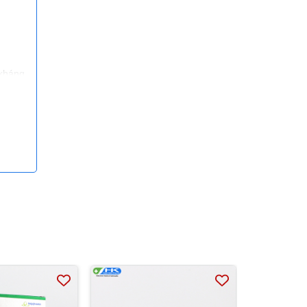
 kháng
phế
uyển
hung
 quản