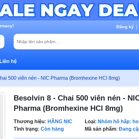
g chờ đợi bạn
Đăng ký
Liên hệ
Chai 500 viên nén - NIC Pharma (Bromhexine HCl 8mg)
Besolvin 8 - Chai 500 viên nén - NI
Pharma (Bromhexine HCl 8mg)
Thương hiệu:
HÃNG NIC
Loại:
Nhóm hô hấp: ho
Tình trạng:
Còn hàng
Mã sản phẩm:
Đang cậ