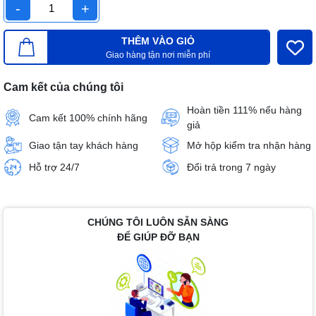
-
+
THÊM VÀO GIỎ
Giao hàng tận nơi miễn phí
Cam kết của chúng tôi
Hoàn tiền 111% nếu hàng
Cam kết 100% chính hãng
giả
Giao tận tay khách hàng
Mở hộp kiểm tra nhận hàng
Hỗ trợ 24/7
Đổi trả trong 7 ngày
CHÚNG TÔI LUÔN SẴN SÀNG
ĐỂ GIÚP ĐỠ BẠN