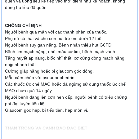
quên và uống liều kế tiếp vào thời điểm như kế hoạch, không
dùng bù liều đã quên.
CHỐNG CHỈ ĐỊNH
Người bệnh quá mẫn với các thành phần của thuốc.
Phụ nữ có thai và cho con bú, trẻ em dưới 12 tuổi.
Người bệnh suy gan nặng. Bệnh nhân thiếu hụt G6PD.
Bệnh tim mạch nặng, nhồi máu cơ tim, bệnh mạch vành.
Tăng huyết áp nặng, blốc nhĩ thất, xơ cứng động mạch nặng,
nhịp nhanh thất.
Cường giáp nặng hoặc bị glaucom góc đóng.
Mẫn cảm chéo với pseudoephedrin.
Các thuốc ức chế MAO hoặc đã ngừng sử dụng thuốc ức chế
MAO chưa quá 14 ngày.
Người bệnh đang lên cơn hen cấp, người bệnh có triệu chứng
phì đại tuyến tiền liệt.
Glaucom góc hẹp, bí tiểu tiện, hẹp môn vị.
THẬN TRỌNG VÀ CẢNH BÁO ĐẶC BIỆT
Thuốc có chứa tá dược màu, có thể gây dị ứng.