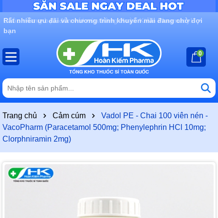
Rất nhiều ưu đãi và chương trình khuyến mãi đang chờ đợi
bạn
0
Trang chủ
Cảm cúm
Vadol PE - Chai 100 viên nén -
VacoPharm (Paracetamol 500mg; Phenylephrin HCl 10mg;
Clorphniramin 2mg)