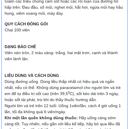
Giảm các triệu chứng cảm sốt hoặc các rối loạn của đường hô
hấp trên: Đau đầu, sổ mũi, nghẹt mũi, hắt hơi, ngứa mũi hay hầu
họng, viêm xoang mũi, mày đay.
QUY CÁCH ĐÓNG GÓI
Chai 100 viên
DẠNG BÀO CHẾ
Viên nén tròn, 2 màu vàng- trắng, hai mặt trơn, cạnh và thành
viên lành lặn.
LIỀU DÙNG VÀ CÁCH DÙNG
Dùng đường uống. Dùng liều thấp nhất có hiệu quả và ngắn
nhất, nếu có thể. Không dùng paracetamol cho người lớn và trẻ
0
em để tự điều trị sốt cao (trên 39,5
C), sốt kéo dài trên 3 ngày,
hoặc sốt tái phát, trừ khi do thầy thuốc hướng dẫn.
Người lớn và trẻ trên 12 tuổi: Uống 1viên/lần, cách 4 giờ uống 1
lần, tối đa không quá 6 viên/ngày.
Khi một lần quên không dùng thuốc:
Hãy uống càng sớm
càng tốt. Tuy nhiên, nếu gần với liều kế tiếp, hãy bỏ qua liều đã