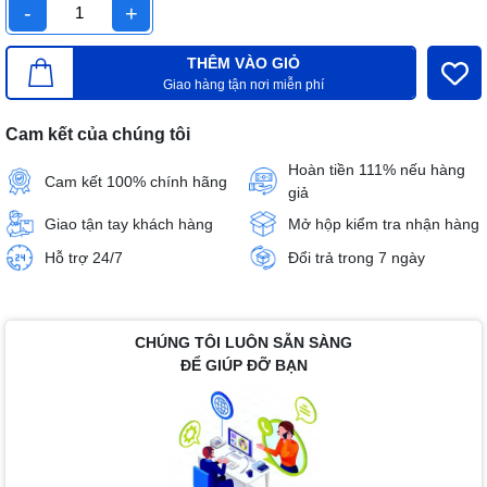
-
+
THÊM VÀO GIỎ
Giao hàng tận nơi miễn phí
Cam kết của chúng tôi
Hoàn tiền 111% nếu hàng
Cam kết 100% chính hãng
giả
Giao tận tay khách hàng
Mở hộp kiểm tra nhận hàng
Hỗ trợ 24/7
Đổi trả trong 7 ngày
CHÚNG TÔI LUÔN SẴN SÀNG
ĐỂ GIÚP ĐỠ BẠN