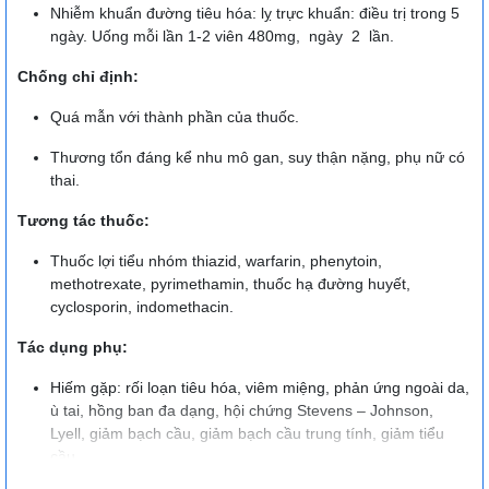
Nhiễm khuẩn đường tiêu hóa: lỵ trực khuẩn: điều trị trong 5
ngày. Uống mỗi lần 1-2 viên 480mg, ngày 2 lần.
Chống chỉ định:
Quá mẫn với thành phần của thuốc.
Thương tổn đáng kể nhu mô gan, suy thận nặng, phụ nữ có
thai.
Tương tác thuốc:
Thuốc lợi tiểu nhóm thiazid, warfarin, phenytoin,
methotrexate, pyrimethamin, thuốc hạ đường huyết,
cyclosporin, indomethacin.
Tác dụng phụ:
Hiếm gặp: rối loạn tiêu hóa, viêm miệng, phản ứng ngoài da,
ù tai, hồng ban đa dạng, hội chứng Stevens – Johnson,
Lyell, giảm bạch cầu, giảm bạch cầu trung tính, giảm tiểu
cầu.