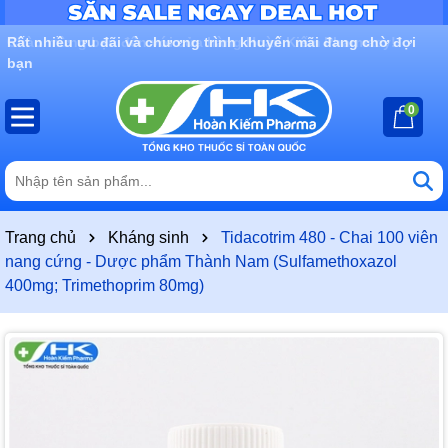
Rất nhiều ưu đãi và chương trình khuyến mãi đang chờ đợi
bạn
0
Trang chủ
Kháng sinh
Tidacotrim 480 - Chai 100 viên
nang cứng - Dược phẩm Thành Nam (Sulfamethoxazol
400mg; Trimethoprim 80mg)