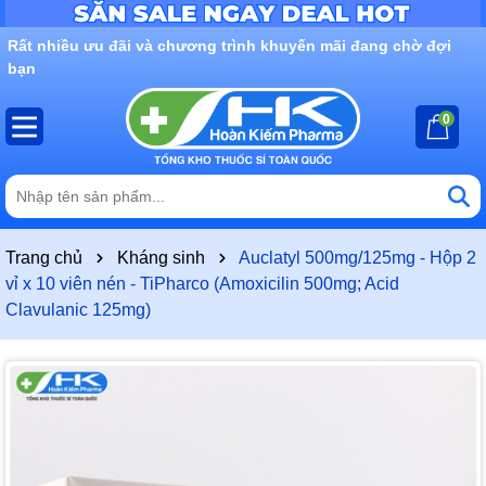
Rất nhiều ưu đãi và chương trình khuyến mãi đang chờ đợi
bạn
0
Trang chủ
Kháng sinh
Auclatyl 500mg/125mg - Hộp 2
vỉ x 10 viên nén - TiPharco (Amoxicilin 500mg; Acid
Clavulanic 125mg)