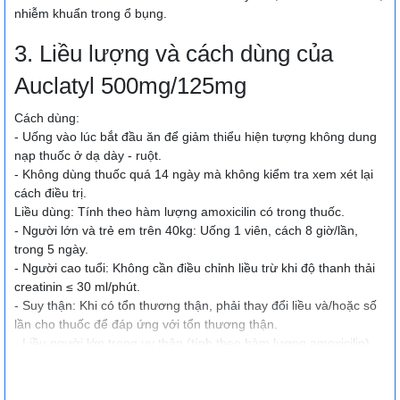
nhiễm khuẩn trong ổ bụng.
3. Liều lượng và cách dùng của
Auclatyl 500mg/125mg
Cách dùng:
- Uống vào lúc bắt đầu ăn để giảm thiểu hiện tượng không dung
nạp thuốc ở dạ dày - ruột.
- Không dùng thuốc quá 14 ngày mà không kiểm tra xem xét lại
cách điều trị.
Liều dùng: Tính theo hàm lượng amoxicilin có trong thuốc.
- Người lớn và trẻ em trên 40kg: Uống 1 viên, cách 8 giờ/lần,
trong 5 ngày.
- Người cao tuổi: Không cần điều chỉnh liều trừ khi độ thanh thải
creatinin ≤ 30 ml/phút.
- Suy thận: Khi có tổn thương thận, phải thay đổi liều và/hoặc số
lần cho thuốc để đáp ứng với tổn thương thận.
- Liều người lớn trong uy thận (tính theo hàm lượng amoxicilin)
Độ thanh thải creatinin Liều uống
> 30 ml/phút
Không cần điều chỉnh liều