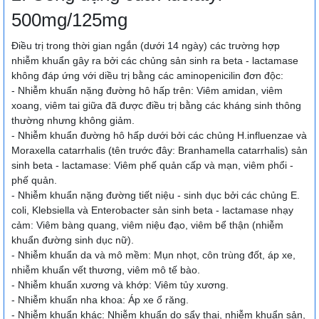
500mg/125mg
Điều trị trong thời gian ngắn (dưới 14 ngày) các trường hợp
nhiễm khuẩn gây ra bởi các chủng sản sinh ra beta - lactamase
không đáp ứng với diều trị bằng các aminopenicilin đơn độc:
- Nhiễm khuẩn nặng đường hô hấp trên: Viêm amidan, viêm
xoang, viêm tai giữa đã được điều trị bằng các kháng sinh thông
thường nhưng không giảm.
- Nhiễm khuẩn đường hô hấp dưới bởi các chủng H.influenzae và
Moraxella catarrhalis (tên trước đây: Branhamella catarrhalis) sản
sinh beta - lactamase: Viêm phế quản cấp và mạn, viêm phổi -
phế quản.
- Nhiễm khuẩn nặng đường tiết niệu - sinh dục bởi các chủng E.
coli, Klebsiella và Enterobacter sản sinh beta - lactamase nhạy
cảm: Viêm bàng quang, viêm niệu đạo, viêm bể thận (nhiễm
khuẩn đường sinh dục nữ).
- Nhiễm khuẩn da và mô mềm: Mụn nhọt, côn trùng đốt, áp xe,
nhiễm khuẩn vết thương, viêm mô tế bào.
- Nhiễm khuẩn xương và khớp: Viêm tủy xương.
- Nhiễm khuẩn nha khoa: Áp xe ổ răng.
- Nhiễm khuẩn khác: Nhiễm khuẩn do sẩy thai, nhiễm khuẩn sản,