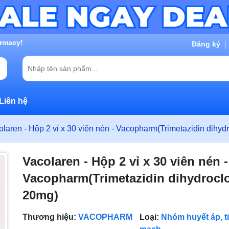
g chờ đợi bạn
Đăng ký
Liên hệ
olaren - Hộp 2 vỉ x 30 viên nén - Vacopharm(Trimetazidin dihyd
Vacolaren - Hộp 2 vỉ x 30 viên nén -
Vacopharm(Trimetazidin dihydroclo
20mg)
Thương hiệu:
VACOPHARM
Loại:
Nhóm huyết áp, t