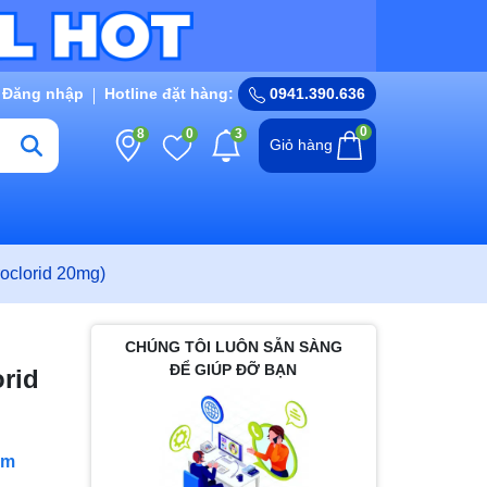
Đăng nhập
Hotline đặt hàng:
0941.390.636
0
8
0
3
Giỏ hàng
roclorid 20mg)
CHÚNG TÔI LUÔN SẴN SÀNG
ĐỂ GIÚP ĐỠ BẠN
rid
im