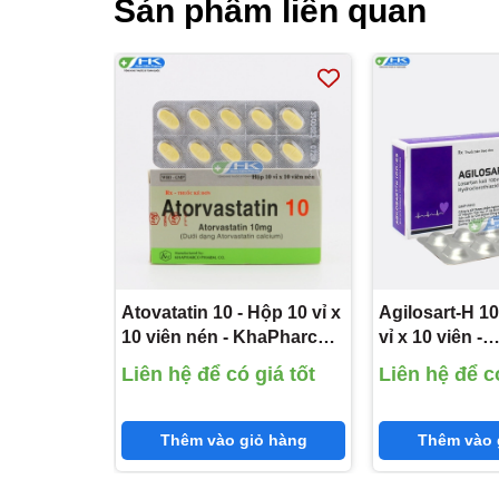
Sản phẩm liên quan
Atovatatin 10 - Hộp 10 vỉ x
Agilosart-H 10
10 viên nén - KhaPharco
vỉ x 10 viên -
Pharm(Atorvastatin 10mg)
Agimexpharm
Liên hệ để có giá tốt
Liên hệ để có
kali 100mg;
Hydroclorothi
Thêm vào giỏ hàng
Thêm vào 