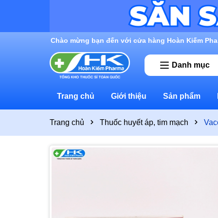
Rất nhiều ưu đãi và chương trình khuyến mãi đan
Danh mục
Trang chủ
Giới thiệu
Sản phẩm
Trang chủ
Thuốc huyết áp, tim mạch
Vac