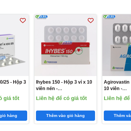
0/25 - Hộp 3
Ihybes 150 - Hộp 3 vỉ x 10
Agirovastin 
viên nén -
10 viên -
(Losartan
Agimexpharm(Irbesartan
Agimexphar
 giá tốt
Liên hệ để có giá tốt
Liên hệ để 
150mg)
10 mg)
azid 25mg)
giỏ hàng
Thêm vào giỏ hàng
Thêm và