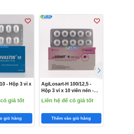
10 - Hộp 3 vỉ x
AgiLosart-H 100/12,5 -
Atovatatin
Hộp 3 vỉ x 10 viên nén -
10 viên né
m(Rosuvastatin
Agimexpharm(Losartan
KhaPharc
có giá tốt
Liên hệ để có giá tốt
Liên hệ đ
kali 100 mg;
(Atorvasta
Hydroclorothiazid 12,5
mg)
o giỏ hàng
Thêm vào giỏ hàng
Thêm 