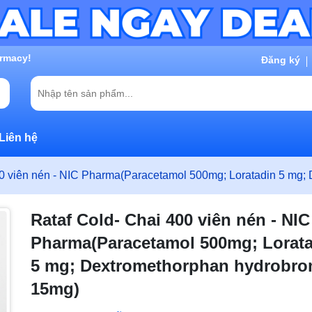
g chờ đợi bạn
Đăng ký
Liên hệ
00 viên nén - NIC Pharma(Paracetamol 500mg; Loratadin 5 mg
Rataf Cold- Chai 400 viên nén - NIC
Pharma(Paracetamol 500mg; Lorat
5 mg; Dextromethorphan hydrobro
15mg)