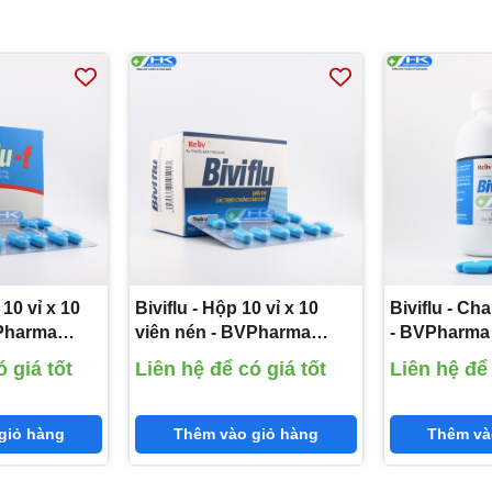
 10 vỉ x 10
Biviflu - Hộp 10 vỉ x 10
Biviflu - Ch
VPharma
viên nén - BVPharma
- BVPharma 
 650mg;
(Paracetamol 500mg;
650mg; Lora
 giá tốt
Liên hệ để có giá tốt
Liên hệ để 
g;
Dextromethorphan HBr
Dextrometh
phan HBr
15mg; Loratadin 5mg)
15mg)
giỏ hàng
Thêm vào giỏ hàng
Thêm và