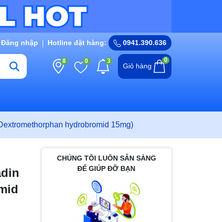
Đăng nhập
Hotline đặt hàng:
0941.390.636
0
8
0
3
Giỏ hàng
; Dextromethorphan hydrobromid 15mg)
CHÚNG TÔI LUÔN SẴN SÀNG
ĐỂ GIÚP ĐỠ BẠN
adin
mid