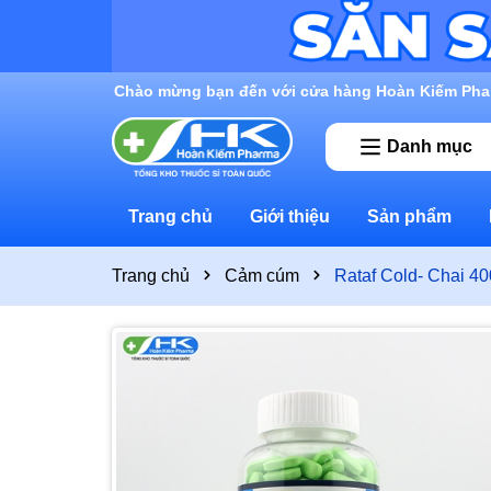
Rất nhiều ưu đãi và chương trình khuyến mãi đan
Danh mục
Trang chủ
Giới thiệu
Sản phẩm
Trang chủ
Cảm cúm
Rataf Cold- Chai 4