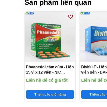
Sản phẩm liên quan
Phaanedol cảm cúm - Hộp
Biviflu F - Hộp
15 vỉ x 12 viên - NIC
viên nén - B
Pharma (Paracetamol
(Paracetamol
Liên hệ để có giá tốt
Liên hệ để có
500mg; Cafein 25mg;
Loratadine 5m
Phenylephrine HCl 5mg)
Dextromethor
15mg)
Thêm vào giỏ hàng
Thêm vào 