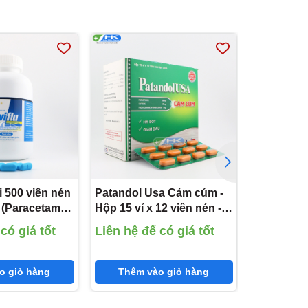
ai 500 viên nén
Patandol Usa Cảm cúm -
Gikanin - 
(Paracetamol
Hộp 15 vỉ x 12 viên nén -
viên nén 
tadine 5mg;
PP.Pharco (Paracrtamol
Pharm (N-
có giá tốt
Liên hệ để có giá tốt
Liên hệ đ
orphan HBr
500mg; Caffein 25mg;
Leucin 50
Phenylephrine HCl 5mg)
o giỏ hàng
Thêm vào giỏ hàng
Thêm 