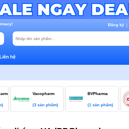
rmacy!
Đăng ký
Liên hệ
harm
Vacopharm
BVPharma
m)
(3 sản phẩm)
(1 sản phẩm)