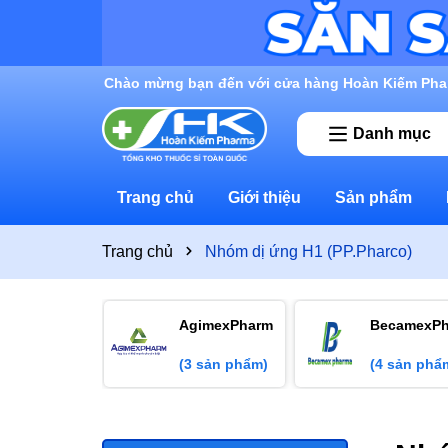
Chào mừng bạn đến với cửa hàng Hoàn Kiếm Pha
Danh mục
Trang chủ
Giới thiệu
Sản phẩm
Trang chủ
Nhóm dị ứng H1 (PP.Pharco)
AgimexPharm
BecamexP
(3 sản phẩm)
(4 sản phẩ