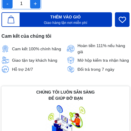
-
+
THÊM VÀO GIỎ
Giao hàng tận nơi miễn phí
Cam kết của chúng tôi
Hoàn tiền 111% nếu hàng
Cam kết 100% chính hãng
giả
Giao tận tay khách hàng
Mở hộp kiểm tra nhận hàng
Hỗ trợ 24/7
Đổi trả trong 7 ngày
CHÚNG TÔI LUÔN SẴN SÀNG
ĐỂ GIÚP ĐỠ BẠN