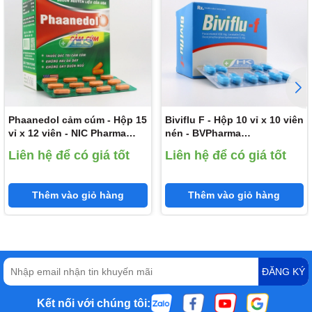
Phaanedol cảm cúm - Hộp 15
Biviflu F - Hộp 10 vỉ x 10 viên
vỉ x 12 viên - NIC Pharma
nén - BVPharma
(Paracetamol 500mg; Cafein
(Paracetamol 650mg;
Liên hệ để có giá tốt
Liên hệ để có giá tốt
25mg; Phenylephrine HCl
Loratadine 5mg;
5mg)
Dextromethorphan HBr
15mg)
Thêm vào giỏ hàng
Thêm vào giỏ hàng
ĐĂNG KÝ
Kết nối với chúng tôi: