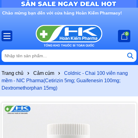
Rất nhiều ưu đãi và chương trình khuyến mãi đang chờ đợi
bạn
0
Trang chủ
Cảm cúm
Coldnic - Chai 100 viên nang
mềm - NIC Pharma(Cetirizin 5mg; Guaifenesin 100mg;
Dextromethorphan 15mg)