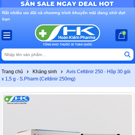
Rất nhiều ưu đãi và chương trình khuyến mãi đang chờ đợi
bạn
0
Trang chủ
Kháng sinh
Avis Cefdinir 250 - Hộp 30 gói
x 1,5 g - S.Pharm (Cefdinir 250mg)