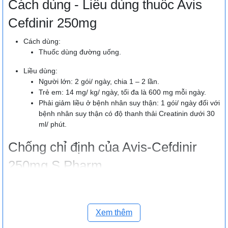
Cách dùng - Liều dùng thuốc Avis
Cefdinir 250mg
Cách dùng:
Thuốc dùng đường uống.
Liều dùng:
Người lớn: 2 gói/ ngày, chia 1 – 2 lần.
Trẻ em: 14 mg/ kg/ ngày, tối đa là 600 mg mỗi ngày.
Phải giảm liều ở bệnh nhân suy thận: 1 gói/ ngày đối với
bệnh nhân suy thận có độ thanh thải Creatinin dưới 30
ml/ phút.
Chống chỉ định của Avis-Cefdinir
250mg S.Pharm
Chống chỉ định ở bệnh nhân dị ứng với kháng sinh nhóm
cephalosporin hay bất cứ thành phần nào của thuốc.
Chống chỉ định ở người dị ứng với penicillin.
Xem thêm