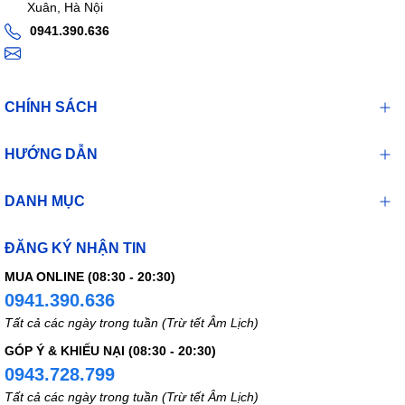
cefdinir. Nên dùng các thuốc này 2 giờ trước hoặc 2 giờ sau
Xuân, Hà Nội
khi uống Cefdinir.
0941.390.636
Probenecid: giống các kháng sinh β-lactam khác, dùng đồng
thời với probenecid dẫn đến sự ức chế bài tiết Cefdinir qua
thận.
CHÍNH SÁCH
Quên liều và cách xử trí
Dùng liều đó ngay khi nhớ ra. Không dùng liều thứ hai để bù
HƯỚNG DẪN
cho liều mà bạn có thể đã bỏ lỡ. Chỉ cần tiếp tục với liều tiếp
theo.
DANH MỤC
Quá liều và cách xử trí
ĐĂNG KÝ NHẬN TIN
Nếu quá liều xảy ra cần báo ngay cho bác sĩ, hoặc thấy có
MUA ONLINE (08:30 - 20:30)
biểu htiện bất thường cần tới bệnh viện để được điều trị kịp
0941.390.636
thời.
Tất cả các ngày trong tuần (Trừ tết Âm Lịch)
Bảo quản
GÓP Ý & KHIẾU NẠI (08:30 - 20:30)
0943.728.799
Bảo quản ở nhiệt độ thoáng mát dưới 30 độ c.
Để xa tầm tay trẻ em.
Tất cả các ngày trong tuần (Trừ tết Âm Lịch)