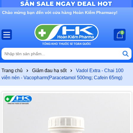
Rất nhiều ưu đãi và chương trình khuyến mãi đang chờ đợi
bạn
0
Trang chủ
Giảm đau hạ sốt
Vadol Extra - Chai 100
viên nén - Vacopharm(Paracetamol 500mg; Cafein 65mg)