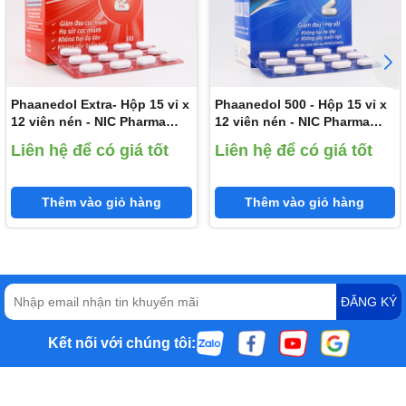
Phaanedol Extra- Hộp 15 vỉ x
Phaanedol 500 - Hộp 15 vỉ x
12 viên nén - NIC Pharma
12 viên nén - NIC Pharma
(Paracetamol 500mg; Cafein
(Paracetamol 500mg)
Liên hệ để có giá tốt
Liên hệ để có giá tốt
65mg)
Thêm vào giỏ hàng
Thêm vào giỏ hàng
ĐĂNG KÝ
Kết nối với chúng tôi: