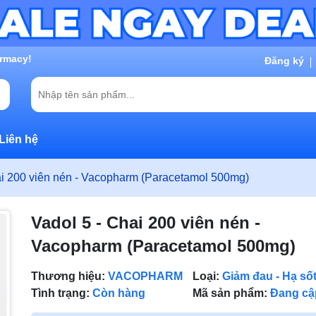
g chờ đợi bạn
Đăng ký
Liên hệ
ai 200 viên nén - Vacopharm (Paracetamol 500mg)
Vadol 5 - Chai 200 viên nén -
Vacopharm (Paracetamol 500mg)
Thương hiệu:
VACOPHARM
Loại:
Giảm đau - Hạ số
Tình trạng:
Còn hàng
Mã sản phẩm:
Đang cậ