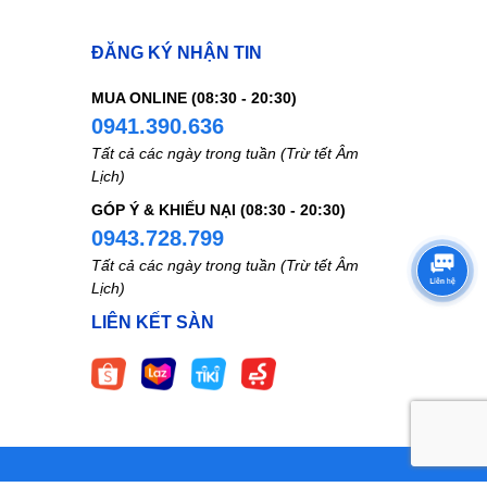
ng sờ,
 ở một
ĐĂNG KÝ NHẬN TIN
MUA ONLINE (08:30 - 20:30)
rợ tích
0941.390.636
Tất cả các ngày trong tuần (Trừ tết Âm
-
Lịch)
g than
GÓP Ý & KHIẾU NẠI (08:30 - 20:30)
uối,
0943.728.799
Tất cả các ngày trong tuần (Trừ tết Âm
Lịch)
LIÊN KẾT SÀN