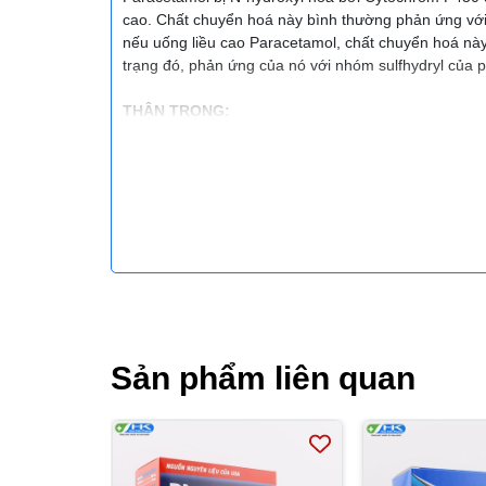
cao. Chất chuyển hoá này bình thường phản ứng với c
nếu uống liều cao Paracetamol, chất chuyển hoá này 
trạng đó, phản ứng của nó với nhóm sulfhydryl của pr
THẬN TRỌNG:
Phải dùng thận trọng ở người suy gan, suy thận và 
Paracetamol tương đối không độc với liều điều trị.
ứng mẫn cảm khác gồm phù thanh quản, phù mạch, và
bạch cầu và giảm toàn thể huyết cầu đã xảy ra với v
liều lớn. Giảm bạch cầu trung tính và ban xuất huyế
người bệnh dùng paracetamol.
Người bị phenylceton - niệu (nghĩa là, thiếu hụt gen
lượng phenylalanin đưa vào cơ thể phải được cảnh 
dày - ruột thành phenylalanin sau khi uống.
Uống nhiều rượu có thể gây tăng độc tính với gan c
Phụ nữ có thai và cho con bú: thận trọng khi sử dụng
Sản phẩm liên quan
Người lái xe và vận hành máy móc: thuốc không có 
TƯƠNG TÁC THUỐC:
Tăng độc tính gan khi dùng thuốc mà uống rượu.
Uống dài ngày với liều cao, Paracetamol làm tăng n