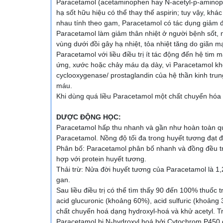
Paracetamol (acetaminophen hay N-acetyl-p-aminophe
hạ sốt hữu hiệu có thể thay thế aspirin; tuy vậy, khá
nhau tính theo gam, Paracetamol có tác dụng giảm đ
Paracetamol làm giảm thân nhiệt ở người bệnh sốt, 
vùng dưới đồi gây hạ nhiệt, tỏa nhiệt tăng do giãn 
Paracetamol với liều điều trị ít tác động đến hệ tim
ứng, xước hoặc chảy máu dạ dày, vì Paracetamol khô
cyclooxygenase/ prostaglandin của hệ thần kinh trun
máu.
Khi dùng quá liều Paracetamol một chất chuyển hóa 
DƯỢC ĐỘNG HỌC:
Paracetamol hấp thu nhanh và gần như hoàn toàn qua
Paracetamol. Nồng độ tối đa trong huyết tương đạt 
Phân bố: Paracetamol phân bố nhanh và đồng đều t
hợp với protein huyết tương.
Thải trừ: Nửa đời huyết tương của Paracetamol là 1,
gan.
Sau liều điều trị có thể tìm thấy 90 đến 100% thuốc 
acid glucuronic (khoảng 60%), acid sulfuric (khoản
chất chuyển hoá dạng hydroxyl-hoá và khử acetyl. Tr
Paracetamol bị N-hydroxyl hoá bởi Cytochrom P450 đ