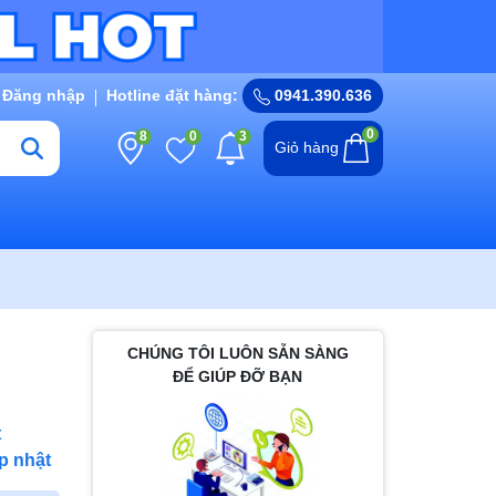
Đăng nhập
Hotline đặt hàng:
0941.390.636
0
8
0
3
Giỏ hàng
CHÚNG TÔI LUÔN SẴN SÀNG
ĐỂ GIÚP ĐỠ BẠN
t
p nhật