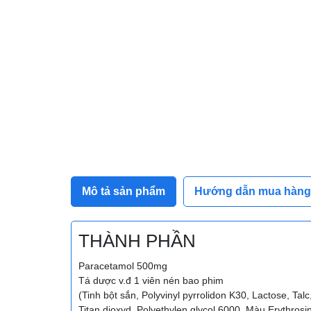
Mô tả sản phẩm
Hướng dẫn mua hàng
THÀNH PHẦN
Paracetamol 500mg
Tá dược v.đ 1 viên nén bao phim
(Tinh bột sắn, Polyvinyl pyrrolidon K30, Lactose, Tal
Titan dioxyd, Polyethylen glycol 6000, Màu Erythrosin