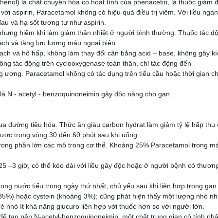
nol) là chất chuyển hóa có hoạt tính của phenacetin, là thuốc giảm đ
c với aspirin, Paracetamol không có hiệu quả điều trị viêm. Với liều nga
au và hạ sốt tương tự như aspirin.
nhưng hiếm khi làm giảm thân nhiệt ở người bình thường. Thuốc tác đ
mạch và tăng lưu lượng máu ngoại biên.
 mạch và hô hấp, không làm thay đổi cân bằng acid – base, không gây k
ng tác động trên cyclooxygenase toàn thân, chỉ tác động đến
g ương. Paracetamol không có tác dụng trên tiểu cầu hoặc thời gian c
là N - acetyl - benzoquinoneimin gây độc nặng cho gan.
 đường tiêu hóa. Thức ăn giàu carbon hydrat làm giảm tỷ lệ hấp thu
được trong vòng 30 đến 60 phút sau khi uống.
rong phần lớn các mô trong cơ thể. Khoảng 25% Paracetamol trong má
25 –3 giờ, có thể kéo dài với liều gây độc hoặc ở người bệnh có thươn
trong nước tiểu trong ngày thứ nhất, chủ yếu sau khi liên hợp trong gan
g 35%) hoặc cystein (khoảng 3%); cũng phát hiện thấy một lượng nhỏ n
ẻ nhỏ ít khả năng glucuro liên hợp với thuốc hơn so với người lớn.
ể tạo nên N-acetyl-benzoquinoneimin, một chất trung gian có tính ph