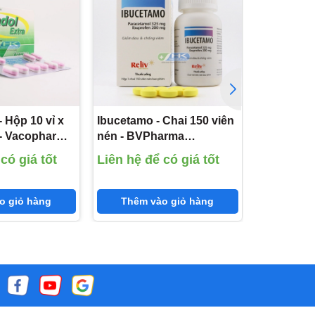
iazid.
ó thể
ng
- Hộp 10 vỉ x
Ibucetamo - Chai 150 viên
Paracetam
ảm toàn
 - Vacopharm
nén - BVPharma
200 viên n
l 500mg;
(Paracetamol 325mg;
DonaiPhar
bệnh
có giá tốt
Liên hệ để có giá tốt
Liên hệ đ
)
Ibuprofen 200mg)
325mg)
o giỏ hàng
Thêm vào giỏ hàng
Thêm 
 ngày).
 chất