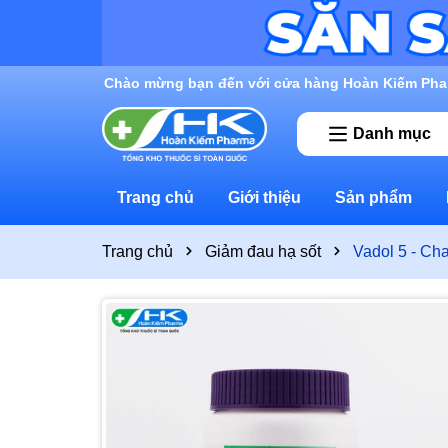
Rất nhiều ưu đãi và chương trình khuyến mãi đan
Danh mục
Trang chủ
Giới thiệu
Sản phẩm
Trang chủ
Giảm đau hạ sốt
Vadol 5 - Ch