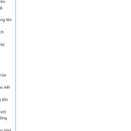
au -
ng
ộng lên
ích
hảy
 của
u kết
g tổn
 với
hững
ản ứng