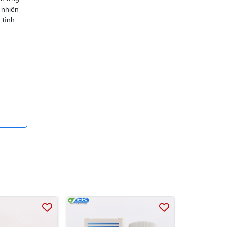
 nhiên
 tình
g phản
iảm
các
 hạt ở
hế
ong dạ
.