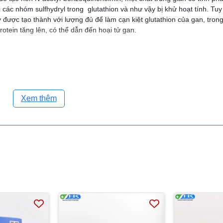
ác nhóm sulfhydryl trong glutathion và như vậy bị khử hoạt tính. Tuy
được tạo thành với lượng đủ để làm cạn kiệt glutathion của gan, trong
otein tăng lên, có thể dẫn đến hoại tử gan.
nghiện rượu.
 Đôi khi có những phản ứng da gồm ban dát sần ngứa và mày đay; nhữn
 những phản ứng kiểu phản vệ có thể ít khi xảy ra. Giảm tiểu cầu, g
iệc sử dụng những dẫn chất p-aminophenol, đặc biệt khi dùng kéo dài 
Xem thêm
t giảm tiểu cầu đã xảy ra khi dùng paracetamol. Hiếm gặp mất bạch cầu
 xác định tình trạng của phenylalanin hydroxylase) và người phải hạn c
báo là một số chế phẩm paracetamol chứa aspartam, sẽ chuyển hóa tr
ủa paracetamol; nên tránh hoặc hạn chế uống rượu.
, cân nhắc giữa lợi ích và nguy cơ.
tác dụng an thần, sử dụng được cho người lái xe và vận hành máy móc
hẹ tác dụng chống đông của coumarin và dẫn chất indandion.