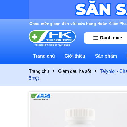
Rất nhiều ưu đãi và chương trình khuyến mãi đan
Danh mục
Trang chủ
Giới thiệu
Sản phẩm
Trang chủ
Giảm đau hạ sốt
Telyniol - C
5mg)