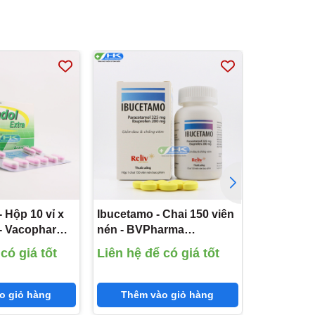
- Hộp 10 vỉ x
Ibucetamo - Chai 150 viên
Paracetam
 - Vacopharm
nén - BVPharma
200 viên n
l 500mg;
(Paracetamol 325mg;
DonaiPhar
có giá tốt
Liên hệ để có giá tốt
Liên hệ đ
)
Ibuprofen 200mg)
325mg)
o giỏ hàng
Thêm vào giỏ hàng
Thêm 