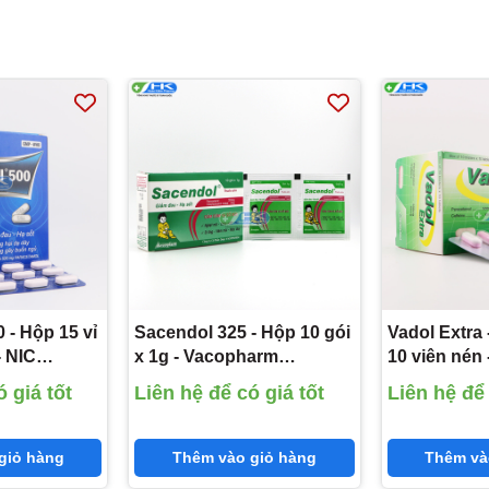
 - Hộp 15 vỉ
Sacendol 325 - Hộp 10 gói
Vadol Extra 
x 1g - Vacopharm
10 viên nén
cetamol
(Paracetamol 325mg)
(Paracetamo
 giá tốt
Liên hệ để có giá tốt
Liên hệ để 
Cafein 65mg
giỏ hàng
Thêm vào giỏ hàng
Thêm và