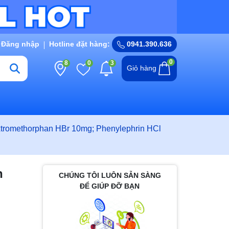
Đăng nhập
Hotline đặt hàng:
0941.390.636
0
8
0
3
Giỏ hàng
xtromethorphan HBr 10mg; Phenylephrin HCl
h
CHÚNG TÔI LUÔN SẴN SÀNG
ĐỂ GIÚP ĐỠ BẠN