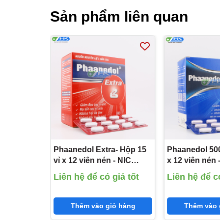
Sản phẩm liên quan
Phaanedol Extra- Hộp 15
Phaanedol 500
vỉ x 12 viên nén - NIC
x 12 viên nén - NIC
Pharma (Paracetamol
Pharma (Para
Liên hệ để có giá tốt
Liên hệ để có
500mg; Cafein 65mg)
500mg)
Thêm vào giỏ hàng
Thêm vào 