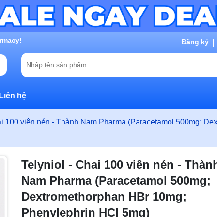
g chờ đợi bạn
Đăng ký
Liên hệ
hai 100 viên nén - Thành Nam Pharma (Paracetamol 500mg; De
Telyniol - Chai 100 viên nén - Thàn
Nam Pharma (Paracetamol 500mg;
Dextromethorphan HBr 10mg;
Phenylephrin HCl 5mg)