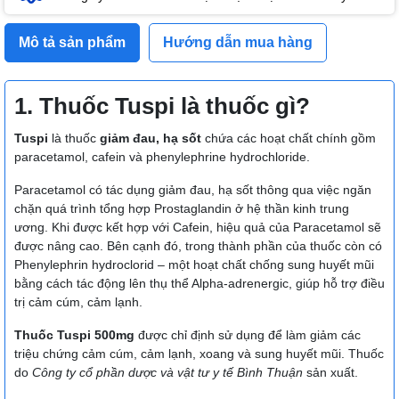
Mô tả sản phẩm
Hướng dẫn mua hàng
1. Thuốc Tuspi là thuốc gì?
Tuspi
là thuốc
giảm đau, hạ sốt
chứa các hoạt chất chính gồm
paracetamol, cafein và phenylephrine hydrochloride.
Paracetamol có tác dụng giảm đau, hạ sốt thông qua việc ngăn
chặn quá trình tổng hợp Prostaglandin ở hệ thần kinh trung
ương. Khi được kết hợp với Cafein, hiệu quả của Paracetamol sẽ
được nâng cao. Bên cạnh đó, trong thành phần của thuốc còn có
Phenylephrin hydroclorid – một hoạt chất chống sung huyết mũi
bằng cách tác động lên thụ thể Alpha-adrenergic, giúp hỗ trợ điều
trị cảm cúm, cảm lạnh.
Thuốc Tuspi 500mg
được chỉ định sử dụng để làm giảm các
triệu chứng cảm cúm, cảm lạnh, xoang và sung huyết mũi. Thuốc
do
Công ty cổ phần dược và vật tư y tế Bình Thuận
sản xuất.