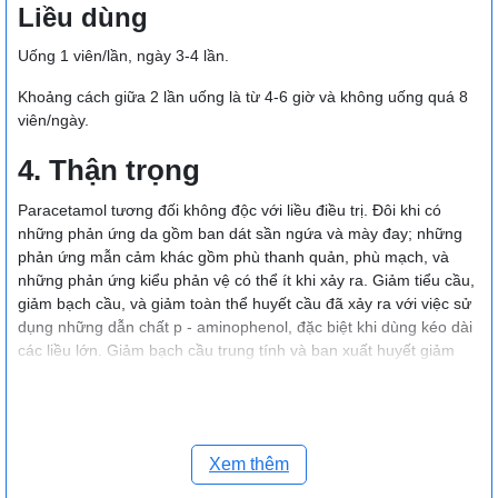
Liều dùng
Uống 1 viên/lần, ngày 3-4 lần.
Khoảng cách giữa 2 lần uống là từ 4-6 giờ và không uống quá 8
viên/ngày.
4. Thận trọng
Paracetamol tương đối không độc với liều điều trị. Ðôi khi có
những phản ứng da gồm ban dát sần ngứa và mày đay; những
phản ứng mẫn cảm khác gồm phù thanh quản, phù mạch, và
những phản ứng kiểu phản vệ có thể ít khi xảy ra. Giảm tiểu cầu,
giảm bạch cầu, và giảm toàn thể huyết cầu đã xảy ra với việc sử
dụng những dẫn chất p - aminophenol, đặc biệt khi dùng kéo dài
các liều lớn. Giảm bạch cầu trung tính và ban xuất huyết giảm
tiểu cầu đã xảy ra khi dùng paracetamol. Hiếm gặp mất bạch cầu
hạt ở người bệnh dùng paracetamol.
Người bị phenylceton - niệu (nghĩa là, thiếu hụt gen xác định tình
trạng của phenylalanin hydroxylase) và người phải hạn chế lượng
Xem thêm
phenylalanin đưa vào cơ thể phải được cảnh báo là một số chế