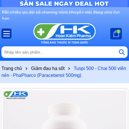
Rất nhiều ưu đãi và chương trình khuyến mãi đang chờ đợi
bạn
0
Trang chủ
Giảm đau hạ sốt
Tuspi 500 - Chai 500 viên
nén - PhaPharco (Paracetamol 500mg)