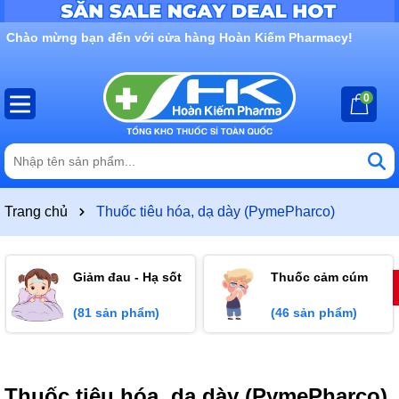
Chào mừng bạn đến với cửa hàng Hoàn Kiếm Pharmacy!
0
Trang chủ
Thuốc tiêu hóa, dạ dày (PymePharco)
Giảm đau - Hạ sốt
Thuốc cảm cúm
(81 sản phẩm)
(46 sản phẩm)
Thuốc tiêu hóa, dạ dày (PymePharco)