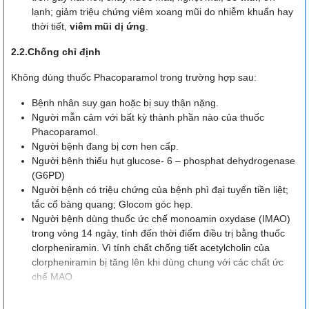
lạnh; giảm triệu chứng viêm xoang mũi do nhiễm khuẩn hay
thời tiết,
viêm mũi dị ứng
.
2.2.Chống chỉ định
Không dùng thuốc Phacoparamol trong trường hợp sau:
Bệnh nhân suy gan hoặc bị suy thận nặng.
Người mẫn cảm với bất kỳ thành phần nào của thuốc
Phacoparamol.
Người bệnh đang bị cơn hen cấp.
Người bệnh thiếu hụt glucose- 6 – phosphat dehydrogenase
(G6PD)
Người bệnh có triệu chứng của bệnh phì đại tuyến tiền liệt;
tắc cổ bàng quang; Glocom góc hẹp.
Người bệnh dùng thuốc ức chế monoamin oxydase (IMAO)
trong vòng 14 ngày, tính đến thời điểm điều trị bằng thuốc
clorpheniramin. Vì tính chất chống tiết acetylcholin của
clorpheniramin bị tăng lên khi dùng chung với các chất ức
chế MAO.
3. Liều lượng và cách dùng thuốc