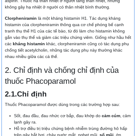
aspirin. Thuốc hạ thân nhiệt ở người tăng thân nhiệt, nhưng
không gây hạ nhiệt ở người có thân nhiệt bình thường.
Clorpheniramin
là một kháng histamin H1. Tác dụng kháng
histamin của clorpheniramin thông qua cơ chế phóng bế cạnh
tranh thụ thể H1 của các tế bào, từ đó làm cho histamin không
gắn vào thụ thể và giảm các triệu chứng viêm. Giống như hầu hết
các
kháng histamin
khác, clorpheniramin cũng có tác dụng phụ
chống tiết acetylcholin, những tác dụng phụ này thường khác
nhau nhiều giữa các cá thể.
2. Chỉ định và chống chỉ định của
thuốc Phacoparamol
2.1.Chỉ định
Thuốc Phacoparamol được dùng trong các trường hợp sau:
Sốt, đau đầu, đau nhức cơ bắp, đau khớp do
cảm cúm
, cảm
lạnh gây ra.
Hỗ trợ điều trị triệu chứng bệnh nhiễm trùng đường hô hấp
trên gây hắt hơi, chảy nước mắt, nghẹt mũi,
sổ mũi
, ớn