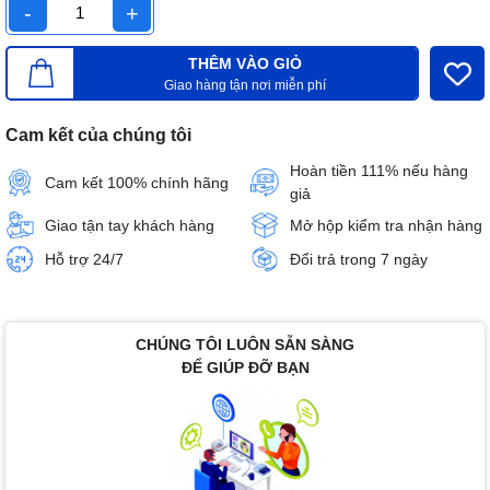
-
+
THÊM VÀO GIỎ
Giao hàng tận nơi miễn phí
Cam kết của chúng tôi
Hoàn tiền 111% nếu hàng
Cam kết 100% chính hãng
giả
Giao tận tay khách hàng
Mở hộp kiểm tra nhận hàng
Hỗ trợ 24/7
Đổi trả trong 7 ngày
CHÚNG TÔI LUÔN SẴN SÀNG
ĐỂ GIÚP ĐỠ BẠN