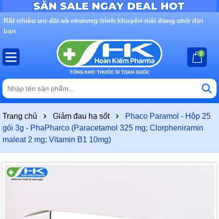
Rất nhiều ưu đãi và chương trình khuyến mãi đang chờ đợi
bạn
0
Trang chủ
Giảm đau hạ sốt
Phaco Paramol - Hộp 25
gói 3g - PhaPharco (Paracetamol 325 mg; Clorpheniramin
maleat 2 mg; Vitamin B1 10mg)