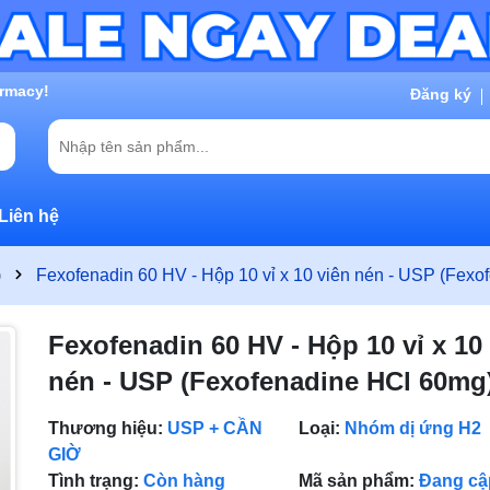
g chờ đợi bạn
Đăng ký
Liên hệ
)
Fexofenadin 60 HV - Hộp 10 vỉ x 10 viên nén - USP (Fex
Fexofenadin 60 HV - Hộp 10 vỉ x 10
nén - USP (Fexofenadine HCl 60mg
Thương hiệu:
USP + CẦN
Loại:
Nhóm dị ứng H2
GIỜ
Tình trạng:
Còn hàng
Mã sản phẩm:
Đang cậ