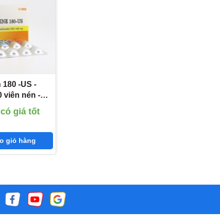
men gan
 180 -US -
0 viên nén -
enadine HCl
có giá tốt
t
o giỏ hàng
 giờ.
ein.