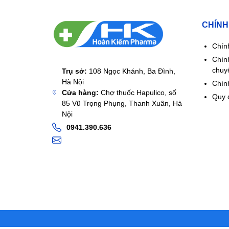
- Thời gian bán thải trung bình của Fexofenadine là
CHÍNH
được tìm thấy trong nước tiểu.
Chín
Chín
chuy
Trụ sở:
108 Ngọc Khánh, Ba Đình,
Hà Nội
Chính
Cửa hàng:
Chợ thuốc Hapulico, số
Quy 
85 Vũ Trọng Phụng, Thanh Xuân, Hà
Nội
0941.390.636