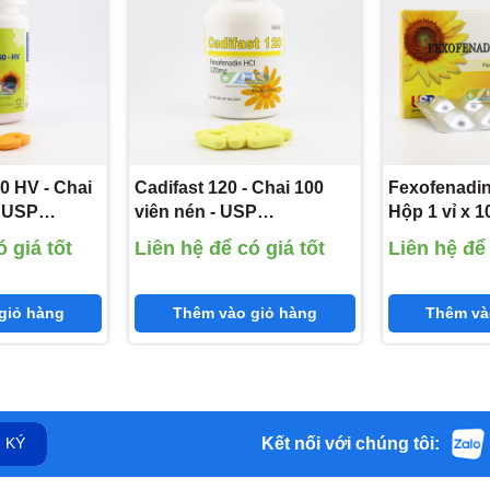
thụ thể H1 ngoại biên, tác dụng trực tiếp mà không cần qua hệ thống 
0 HV - Chai
Cadifast 120 - Chai 100
Fexofenadin
- USP
viên nén - USP
Hộp 1 vỉ x 1
e HCl 60mg)
(Fexofenadin HCl 120mg)
USP (Fexof
 giá tốt
Liên hệ để có giá tốt
Liên hệ để 
180mg)
adine hydrochloride là chất chuyển hóa của terfenadine là một chấ
giỏ hàng
Thêm vào giỏ hàng
Thêm và
hụ thể H1 ngoại biên.
u khi uống, nồng độ đỉnh trong huyết tương đạt được sau khi uống 2,6
Kết nối với chúng tôi:
 KÝ
ới protein huyết tương, chủ yếu là albumin và alpha 1-acid glycoprot