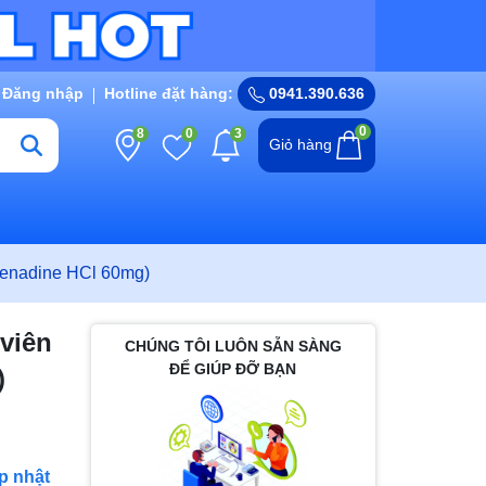
Đăng nhập
Hotline đặt hàng:
0941.390.636
0
8
0
3
Giỏ hàng
ofenadine HCl 60mg)
 viên
CHÚNG TÔI LUÔN SẴN SÀNG
ĐỂ GIÚP ĐỠ BẠN
)
p nhật