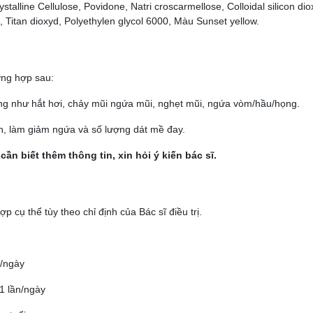
alline Cellulose, Povidone, Natri croscarmellose, Colloidal silicon dio
, Titan dioxyd, Polyethylen glycol 6000, Màu Sunset yellow.
ng hợp sau:
ứng như hắt hơi, chảy mũi ngứa mũi, nghẹt mũi, ngứa vòm/hầu/họng.
nh, làm giảm ngứa và số lượng dát mề đay.
n biết thêm thông tin, xin hỏi ý kiến bác sĩ.
 cụ thể tùy theo chỉ định của Bác sĩ điều trị.
n/ngày
 1 lần/ngày