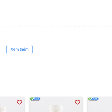
i bỏ phần thuốc thẩm phân máu làm giảm nồng độ thuốc trong máu khô
Xem thêm
i vận hành máy móc hoặc lái tàu xe.
ần thiết.
C, tránh ánh sáng.