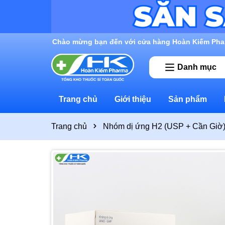
Rất nhiều ưu đãi và chương trình khuyến mãi đan
Danh mục
Trang chủ
Giới thiệu
Sản phẩm
Trang chủ
Nhóm dị ứng H2 (USP + Cần Giờ