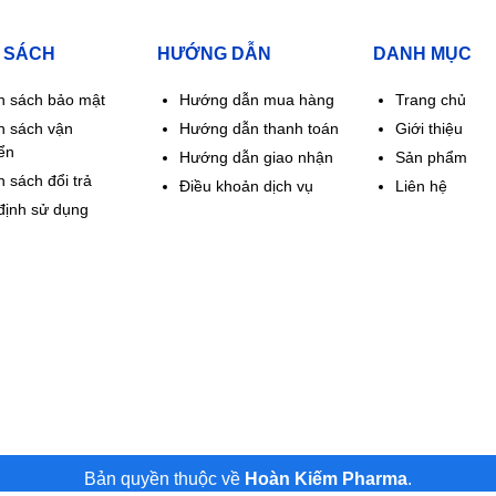
 14,4 giờ sau khi uống. Khoảng 80% liều được tìm thấy trong phân và 1
 SÁCH
HƯỚNG DẪN
DANH MỤC
h sách bảo mật
Hướng dẫn mua hàng
Trang chủ
h sách vận
Hướng dẫn thanh toán
Giới thiệu
ển
Hướng dẫn giao nhận
Sản phẩm
 sách đổi trả
Điều khoản dịch vụ
Liên hệ
định sử dụng
Bản quyền thuộc về
Hoàn Kiếm Pharma
.