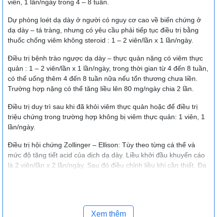
viên, 1 lần/ngày trong 4 – 8 tuần.
Dự phòng loét dạ dày ở người có nguy cơ cao về biến chứng ở
dạ dày – tá tràng, nhưng có yêu cầu phải tiếp tục điều trị bằng
thuốc chống viêm không steroid : 1 – 2 viên/lần x 1 lần/ngày.
Điều trị bệnh trào ngược dạ dày – thực quản nặng có viêm thực
quản : 1 – 2 viên/lần x 1 lần/ngày, trong thời gian từ 4 đến 8 tuần,
có thể uống thêm 4 đến 8 tuần nữa nếu tổn thương chưa liền.
Trường hợp nặng có thể tăng liều lên 80 mg/ngày chia 2 lần.
Điều trị duy trì sau khi đã khỏi viêm thực quản hoặc để điều trị
triệu chứng trong trường hợp không bị viêm thực quản: 1 viên, 1
lần/ngày.
Điều trị hội chứng Zollinger – Ellison: Tùy theo từng cá thể và
mức độ tăng tiết acid của dịch dạ dày. Liều khởi đầu khuyến cáo
là 2 viên/lần x 2 lần/ngày. Sau đó điều chỉnh liều khi cần thiết. Đa
số người bệnh có thể kiểm soát được bệnh ở liều 80-160 mg mỗi
ngày. Với liều trên 80 mg mỗi ngày, liều dùng nên được chia 2
lần/ ngày.
Đối tượng đặc biệt
:
Xem thêm