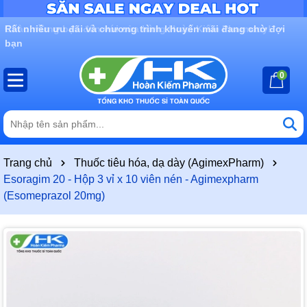
Rất nhiều ưu đãi và chương trình khuyến mãi đang chờ đợi
bạn
0
Trang chủ
Thuốc tiêu hóa, dạ dày (AgimexPharm)
Esoragim 20 - Hộp 3 vỉ x 10 viên nén - Agimexpharm
(Esomeprazol 20mg)