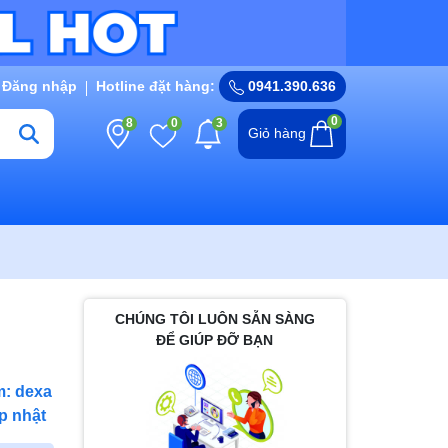
Đăng nhập
Hotline đặt hàng:
0941.390.636
0
8
0
3
Giỏ hàng
CHÚNG TÔI LUÔN SẴN SÀNG
ĐỂ GIÚP ĐỠ BẠN
: dexa
p nhật