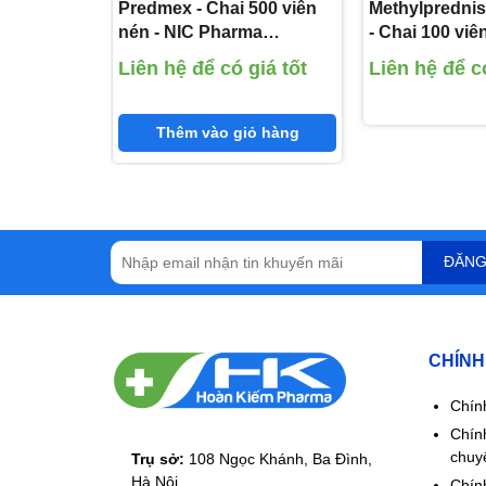
Predmex - Chai 500 viên
Methylpredni
nén - NIC Pharma
- Chai 100 viê
(Dexamethason 0,5 mg)
Pharma
Liên hệ để có giá tốt
Liên hệ để có
(Methylpredni
16mg)
Thêm vào giỏ hàng
ĐĂNG
CHÍNH
Chín
Chín
chuy
Trụ sở:
108 Ngọc Khánh, Ba Đình,
Hà Nội
Chính