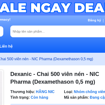
rmacy!
Đăng ký
Liên hệ
Chai 500 viên nén - NIC Pharma (Dexamethason 0,5 mg)
Dexanic - Chai 500 viên nén - NIC
Pharma (Dexamethason 0,5 mg)
Thương hiệu:
HÃNG NIC
Loại:
Nhóm chống viêm
Tình trạng:
Còn hàng
Mã sản phẩm:
Đang cậ