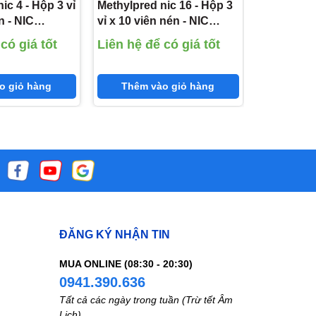
ic 4 - Hộp 3 vỉ
Methylpred nic 16 - Hộp 3
Prednison 
n - NIC
vỉ x 10 viên nén - NIC
nang - Qu
Pharma
Bình(Pred
có giá tốt
Liên hệ để có giá tốt
Liên hệ đ
nisolone 4mg)
(Methylprednisolone
16mg)
o giỏ hàng
Thêm vào giỏ hàng
Thêm 
ĐĂNG KÝ NHẬN TIN
MUA ONLINE (08:30 - 20:30)
0941.390.636
Tất cả các ngày trong tuần (Trừ tết Âm
Lịch)