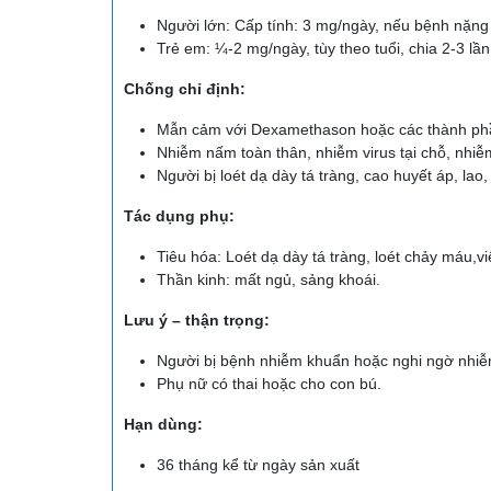
Người lớn: Cấp tính: 3 mg/ngày, nếu bệnh nặng 
Trẻ em: ¼-2 mg/ngày, tùy theo tuổi, chia 2-3 lầ
Chống chỉ định:
Mẫn cảm với Dexamethason hoặc các thành phầ
Nhiễm nấm toàn thân, nhiễm virus tại chỗ, nhiễ
Người bị loét dạ dày tá tràng, cao huyết áp, la
Tác dụng phụ:
Tiêu hóa: Loét dạ dày tá tràng, loét chảy máu,v
Thần kinh: mất ngủ, sảng khoái.
Lưu ý – thận trọng:
Người bị bệnh nhiễm khuẩn hoặc nghi ngờ nhi
Phụ nữ có thai hoặc cho con bú.
Hạn dùng:
36 tháng kể từ ngày sản xuất