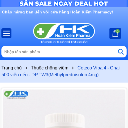
Rất nhiều ưu đãi và chương trình khuyến mãi đang chờ đợi
bạn
0
Trang chủ
Thuốc chống viêm
Ceteco Viba 4 - Chai
500 viên nén - DP.TW3(Methylprednisolon 4mg)