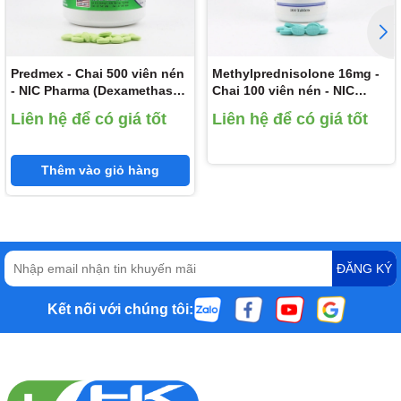
Predmex - Chai 500 viên nén
Methylprednisolone 16mg -
- NIC Pharma (Dexamethason
Chai 100 viên nén - NIC
0,5 mg)
Pharma (Methylprednisolone
Liên hệ để có giá tốt
Liên hệ để có giá tốt
16mg)
Thêm vào giỏ hàng
ĐĂNG KÝ
Kết nối với chúng tôi: