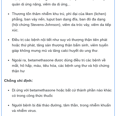
quản dị ứng nặng, viêm da dị ứng,..
Thương tổn thâm nhiễm khu trú, phì đại của liken (lichen)
phẳng, ban vảy nến, luput ban dạng đĩa, ban đỏ đa dạng
(hội chứng Stevens-Johnson), viêm da tróc vảy, viêm da tiếp
xúc.
Điều trị các bệnh nội tiết như suy vỏ thượng thận tiên phát
hoặc thứ phát, tăng sản thượng thận bẩm sinh, viêm tuyến
giáp không mưng mủ và tăng calci huyết do ung thư.
Ngoài ra, betamethasone được dùng điều trị các bệnh về
mắt, hô hấp, máu, tiêu hóa, các bệnh ung thư và hội chứng
thận hư
Chống chỉ định:
Dị ứng với betamethasone hoặc bất cứ thành phần nào khác
có trong công thức thuốc
Người bệnh bị đái tháo đường, tâm thần, trong nhiễm khuẩn
và nhiễm virus.