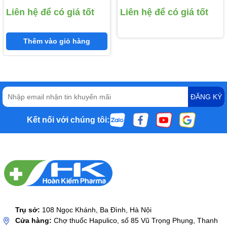
0,5 mg)
Pharma (Methylprednisolone
Liên hệ để có giá tốt
Liên hệ để có giá tốt
16mg)
Thêm vào giỏ hàng
ĐĂNG KÝ
Kết nối với chúng tôi:
Trụ sở:
108 Ngọc Khánh, Ba Đình, Hà Nội
Cửa hàng:
Chợ thuốc Hapulico, số 85 Vũ Trọng Phụng, Thanh