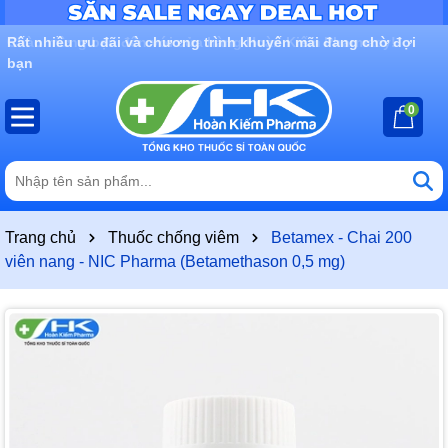
Rất nhiều ưu đãi và chương trình khuyến mãi đang chờ đợi
bạn
0
Trang chủ
Thuốc chống viêm
Betamex - Chai 200
viên nang - NIC Pharma (Betamethason 0,5 mg)