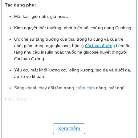
Tác dụng phụ:
Mất kali, giữ natri, giữ nước.
Kinh nguyệt thất thường, phát triển hội chứng dạng Cushing
Ức chế sự tăng trưởng của thai trong tử cung và của trẻ
nhỏ, giảm dung nạp glucose, bộc lộ
đái tháo đường
tiềm ẩn,
tăng nhu cầu insulin hoặc thuốc hạ glucose huyết ở người
đái tháo đường.
Yếu cơ, mất khối lượng cơ, loãng xương, teo da và dưới da,
áp xe vô khuẩn.
Sảng khoái, thay đổi tâm trạng,
trầm cảm
nặng, mất ngủ.
Liều dùng;
Với đường uống, liều dùng thông thường là 0,5 – 5 mg/ngày
(với dạng base).
Trường hợp tiêm, dùng liều thông thường từ 4 – 20 mg
Xem thêm
betamethason.
Liều betamethason gợi ý cho trẻ em, dưới dạng tiêm tĩnh