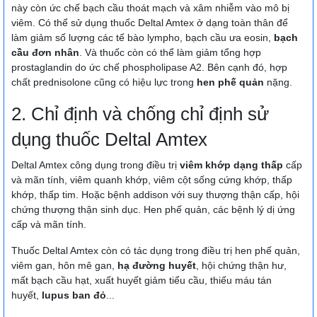
này còn ức chế bạch cầu thoát mạch và xâm nhiễm vào mô bị
viêm. Có thể sử dụng thuốc Deltal Amtex ở dạng toàn thân để
làm giảm số lượng các tế bào lympho, bạch cầu ưa eosin,
bạch
cầu đơn nhân
. Và thuốc còn có thể làm giảm tổng hợp
prostaglandin do ức chế phospholipase A2. Bên cạnh đó, hợp
chất prednisolone cũng có hiệu lực trong
hen phế quản
nặng.
2. Chỉ định và chống chỉ định sử
dụng thuốc Deltal Amtex
Deltal Amtex công dụng trong điều trị
viêm khớp dạng thấp
cấp
và mãn tính, viêm quanh khớp, viêm cột sống cứng khớp, thấp
khớp, thấp tim. Hoặc bệnh addison với suy thượng thận cấp, hội
chứng thượng thận sinh dục. Hen phế quản, các bệnh lý dị ứng
cấp và mãn tính.
Thuốc Deltal Amtex còn có tác dụng trong điều trị hen phế quản,
viêm gan, hôn mê gan,
hạ đường huyết
, hội chứng thận hư,
mất bạch cầu hạt, xuất huyết giảm tiểu cầu, thiếu máu tán
huyết,
lupus ban đỏ
...