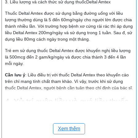
3. Liều lượng và cách thức sử dụng thuốcDeltal Amtex
Thuốc Deltal Amtex được sử dụng bằng đường uống với liều
lượng thường dùng là 5 đến 60mg/ngày cho người lớn được chia
thành nhiều lần. Với trường hợp bệnh xơ cứng rải rác thì áp dụng
liều Deltal Amtex 200mg/ngày và sử dụng trong 1 tuần. Sau đ, sử
dụng liều 80mg cách ngày trong một tháng.
Trẻ em sử dụng thuốc Deltal Amtex được khuyến nghị liều lượng
là 500mcg đến 2 gam/kg/ngày và được chia thành 3 đến 4 lần
mỗi ngày.
Cần lưu ý
: Liều điều trị với thuốc Deltal Amtex theo khuyến cáo
trên chỉ mang tính chất tham khảo. Vì vậy, trước khi sử dụng
thuốc Deltal Amtex, người bệnh cần tuân theo chỉ định của bác sĩ.
4. Xử trí quên liều và quá liều thuốc
Deltal Amtex
Nếu quên liều Deltal Amtex hãy sử dụng khi nhớ ra vào lúc sớm
Xem thêm
nhất. Tuy nhiên, khoảng cách giữa liều Deltal Amtex quên và liều
tiếp theo quá gần nhau hãy bỏ qua liều quên. Người bệnh không