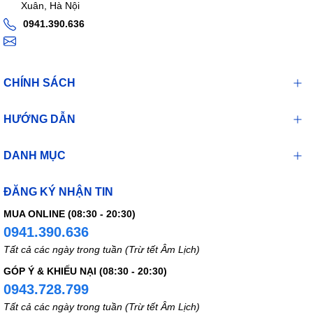
Xuân, Hà Nội
cấp cho bác sĩ danh sách thuốc sử dụng trước đó, bao gồm
thuốc kê đơn và không kê đơn, thảo dược,...
0941.390.636
Sử dụng thuốc Deltal Amtex cần lưu ý khi các các biểu hiện
dị ứng với thuốc Deltal Amtex Đồng thời người bệnh cần báo
bác sĩ để có thể điều trị kịp thời các phản ứng tác dụng phụ
của thuốc.
CHÍNH SÁCH
Trên đây là những thông tin quan trọng về thuốc Deltal Amtex,
HƯỚNG DẪN
người bệnh nên đọc kỹ hướng dẫn sử dụng và dùng theo liều
lượng đã được bác sĩ chỉ định để đạt hiệu quả tốt nhất.
DANH MỤC
ĐĂNG KÝ NHẬN TIN
MUA ONLINE (08:30 - 20:30)
0941.390.636
Tất cả các ngày trong tuần (Trừ tết Âm Lịch)
GÓP Ý & KHIẾU NẠI (08:30 - 20:30)
0943.728.799
Tất cả các ngày trong tuần (Trừ tết Âm Lịch)