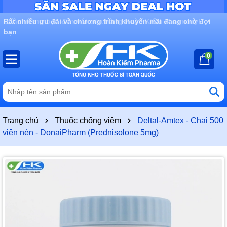
Rất nhiều ưu đãi và chương trình khuyến mãi đang chờ đợi
bạn
0
Trang chủ
Thuốc chống viêm
Deltal-Amtex - Chai 500
viên nén - DonaiPharm (Prednisolone 5mg)