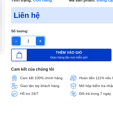
Tình trạng:
Còn hàng
Mã sản phẩm:
Đang cậ
Liên hệ
Số lượng:
-
+
THÊM VÀO GIỎ
Giao hàng tận nơi miễn phí
Cam kết của chúng tôi
Cam kết 100% chính hãng
Hoàn tiền 111% nếu 
Giao tận tay khách hàng
Mở hộp kiểm tra nhậ
Hỗ trợ 24/7
Đổi trả trong 7 ngày