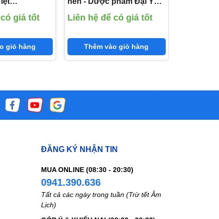
iệt
nén - Dược phẩm Đại Y
us
(Than hoạt tính 150mg;
có giá tốt
Liên hệ để có giá tốt
;,Lactobacilus
Calci Carbonat 200mg;
s
Tricalci Phosphat 50mg;
cillus kefir:
Cam thảo 15mg; Mộc
o giỏ hàng
Thêm vào giỏ hàng
hương 12mg)
ĐĂNG KÝ NHẬN TIN
MUA ONLINE (08:30 - 20:30)
0941.390.636
Tất cả các ngày trong tuần (Trừ tết Âm
Lịch)