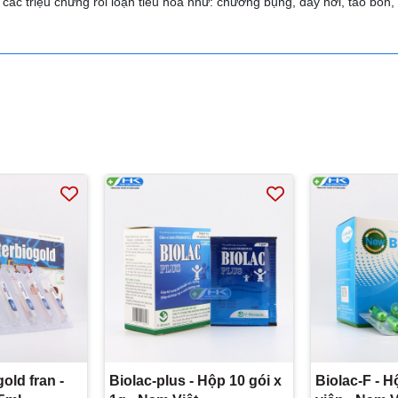
các triệu chứng rối loạn tiêu hóa như: chướng bụng, đầy hơi, táo bón, 
old fran -
Biolac-plus - Hộp 10 gói x
Biolac-F - H