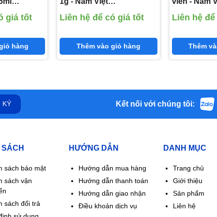
5ml
1g - Nam Việt
viên - Nam V
ii ,Bacillus
(Lactobacillus
(Lactobacill
 giá tốt
Liên hệ để có giá tốt
Liên hệ để 
bacillus
Acidophilus; Lactobacilus
Acidophilus
10^9 CFU)
Sporogenes;
Sporogene
Lactobacillus kefir; L-
10^7,Lactoba
giỏ hàng
Thêm vào giỏ hàng
Thêm và
Lysine hydroclorid )
10^7)
Kết nối với chúng tôi:
 KÝ
 SÁCH
HƯỚNG DẪN
DANH MỤC
h sách bảo mật
Hướng dẫn mua hàng
Trang chủ
h sách vận
Hướng dẫn thanh toán
Giới thiệu
ển
Hướng dẫn giao nhận
Sản phẩm
 sách đổi trả
Điều khoản dịch vụ
Liên hệ
định sử dụng