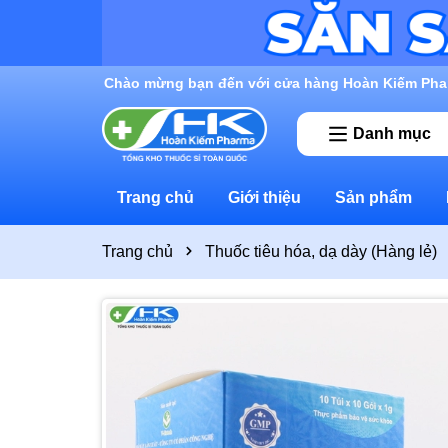
Rất nhiều ưu đãi và chương trình khuyến mãi đan
Danh mục
Trang chủ
Giới thiệu
Sản phẩm
Trang chủ
Thuốc tiêu hóa, dạ dày (Hàng lẻ)