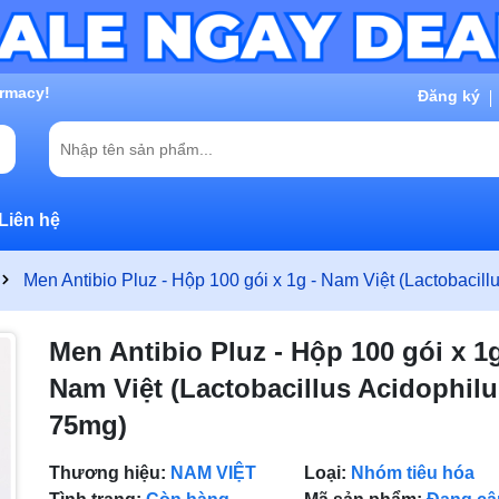
g chờ đợi bạn
Đăng ký
Liên hệ
Men Antibio Pluz - Hộp 100 gói x 1g - Nam Việt (Lactobacil
Men Antibio Pluz - Hộp 100 gói x 1g
Nam Việt (Lactobacillus Acidophil
75mg)
Thương hiệu:
NAM VIỆT
Loại:
Nhóm tiêu hóa