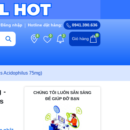
Đăng nhập
Hotline đặt hàng:
0941.390.636
0
8
0
3
Giỏ hàng
lus Acidophilus 75mg)
 -
CHÚNG TÔI LUÔN SẴN SÀNG
ĐỂ GIÚP ĐỠ BẠN
us