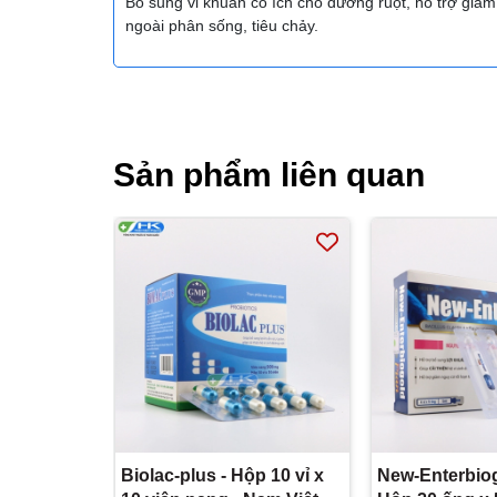
Bổ sung vi khuẩn có ích cho đường ruột, hỗ trợ giảm 
ngoài phân sống, tiêu chảy.
Sản phẩm liên quan
Biolac-plus - Hộp 10 vỉ x
New-Enterbiog