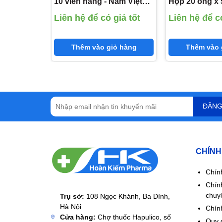
10 viên nang - Nam Việt
Hộp 20 ống x 
(Lactobacillus acidophilus
(Bacillus Claus
Liên hệ để có giá tốt
Liên hệ để có
10^7 CFU; Bactobacillus
Subtilis,Lacto
sporogenes,Bacillus
Sporogenes: 
clausii 2 x 10^7 CFU; L-
Thêm vào giỏ hàng
Thêm vào 
Lysine hydroclorid: 3.75
mg)
ĐĂNG
CHÍNH
Chín
Chín
chuy
Trụ sở:
108 Ngọc Khánh, Ba Đình,
Hà Nội
Chính
Cửa hàng:
Chợ thuốc Hapulico, số
Quy 