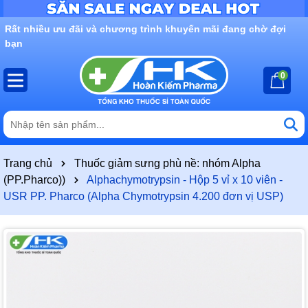
Rất nhiều ưu đãi và chương trình khuyến mãi đang chờ đợi
bạn
0
Trang chủ
Thuốc giảm sưng phù nề: nhóm Alpha
(PP.Pharco))
Alphachymotrypsin - Hộp 5 vỉ x 10 viên -
USR PP. Pharco (Alpha Chymotrypsin 4.200 đơn vị USP)