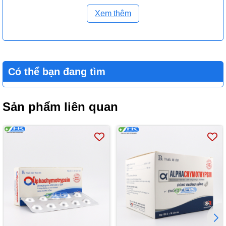
cân đối hoặc sử dụng vitamin và bổ sung muối khoáng được
Xem thêm
khuyến cáo để gia tăng hoạt tính chymotrypsin.
Một vài loại hạt như hạt đậu jojoba, đậu nành có chứa nhiều loại
protein ức chế hoạt tính chymotrypsin. Tuy nhiên, những protein
này có thể bị mất hoạt tính khi đun sôi.
Có thể bạn đang tìm
Không nên sử dụng chymotrypsin với acetylcysteine, một thuốc
dùng để làm tan đàm hô hấp. Không nên phối hợp chymotrypsin
với thuốc kháng đông vì làm tăng hiệu lực của chúng.
Sản phẩm liên quan
Quá liều
Không có dữ liệu về sử dụng thuốc quá liều, không dùng quá liều
chỉ định của thuốc.
Cách xử trí: Tích cực theo dõi để có biện pháp xử trí kịp thời.
Lái xe và vận hành máy móc
Chưa có bằng chứng về ảnh hưởng của thuốc lên khả năng lái
xe, vận hành máy móc.